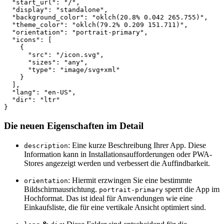
  "start_url": "/",

  "display": "standalone",

  "background_color": "oklch(20.8% 0.042 265.755)",

  "theme_color": "oklch(79.2% 0.209 151.711)",

  "orientation": "portrait-primary",

  "icons": [

    {

      "src": "/icon.svg",

      "sizes": "any",

      "type": "image/svg+xml"

    }

  ],

  "lang": "en-US",

  "dir": "ltr"

Die neuen Eigenschaften im Detail
: Eine kurze Beschreibung Ihrer App. Diese
description
Information kann in Installationsaufforderungen oder PWA-
Stores angezeigt werden und verbessert die Auffindbarkeit.
: Hiermit erzwingen Sie eine bestimmte
orientation
Bildschirmausrichtung.
sperrt die App im
portrait-primary
Hochformat. Das ist ideal für Anwendungen wie eine
Einkaufsliste, die für eine vertikale Ansicht optimiert sind.